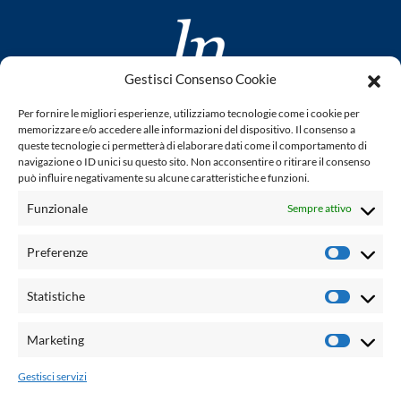
Gestisci Consenso Cookie
www.laletteraturaenoi.it
Per fornire le migliori esperienze, utilizziamo tecnologie come i cookie per
fondato da Romano Luperini
memorizzare e/o accedere alle informazioni del dispositivo. Il consenso a
queste tecnologie ci permetterà di elaborare dati come il comportamento di
Questo blog non rappresenta una testata giornalistica in
navigazione o ID unici su questo sito. Non acconsentire o ritirare il consenso
può influire negativamente su alcune caratteristiche e funzioni.
quanto viene aggiornato senza alcuna periodicità. Non può
pertanto considerarsi un prodotto editoriale ai sensi della
Funzionale
Sempre attivo
legge n° 62 del 7.03.2001. L'autore non è responsabile per
quanto pubblicato dai lettori nei commenti ad ogni post.
Preferenze
Prefere
Powered by:
Statistiche
Statisti
Palumbo Editore Divisione Digitale
http://www.palumboeditore.it
Marketing
Marketi
email:
letteraturaenoi.redazione@gmail.com
Gestisci servizi
Responsabile web: Vincenzo Patricolo
Grafica e web:
Salvatore Leto