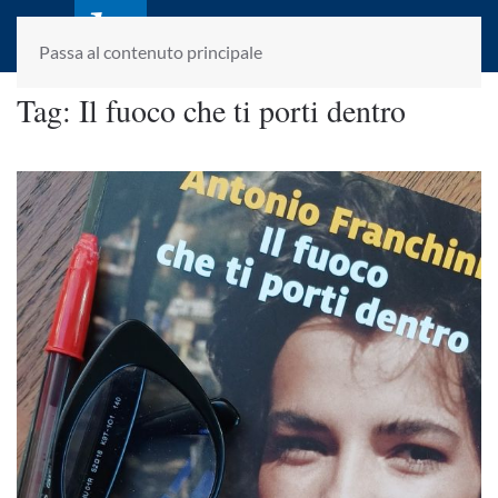
laletteraturaenoi.it
fondato da Romano Luperini
Passa al contenuto principale
Tag:
Il fuoco che ti porti dentro