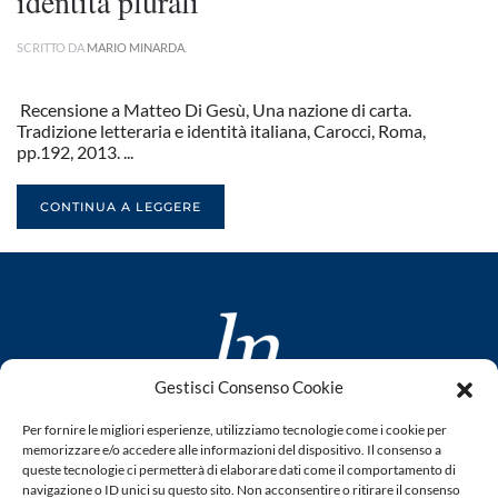
identità plurali
SCRITTO DA
MARIO MINARDA
.
Recensione a Matteo Di Gesù, Una nazione di carta.
Tradizione letteraria e identità italiana, Carocci, Roma,
pp.192, 2013. ...
CONTINUA A LEGGERE
Gestisci Consenso Cookie
www.laletteraturaenoi.it
Per fornire le migliori esperienze, utilizziamo tecnologie come i cookie per
fondato da Romano Luperini
memorizzare e/o accedere alle informazioni del dispositivo. Il consenso a
queste tecnologie ci permetterà di elaborare dati come il comportamento di
Questo blog non rappresenta una testata giornalistica in
navigazione o ID unici su questo sito. Non acconsentire o ritirare il consenso