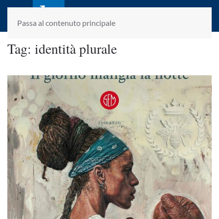
laletteraturaenoi.it
fondato da Romano Luperini
Passa al contenuto principale
Tag:
identità plurale