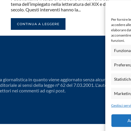
tema dell’impiegato nella letteratura del XIX e del XX
secolo. Questi interventi hanno la...
Per fornire l
CONTINUA A LEGGERE
accedere alle
elaborare da
acconsentire 
funzioni.
Funziona
Preferen
 giornalistica in quanto viene aggiornato senza alcuna periodicit
Statistic
toriale ai sensi della legge n° 62 del 7.03.2001. L'autore non è
ettori nei commenti ad ogni post.
Marketin
Gestisci servi
A