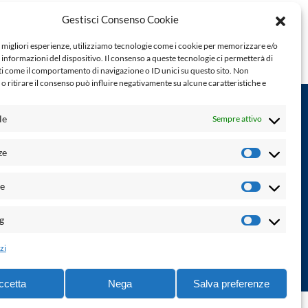
Gestisci Consenso Cookie
e migliori esperienze, utilizziamo tecnologie come i cookie per memorizzare e/o
 informazioni del dispositivo. Il consenso a queste tecnologie ci permetterà di
ti come il comportamento di navigazione o ID unici su questo sito. Non
o ritirare il consenso può influire negativamente su alcune caratteristiche e
le
Sempre attivo
Powered by:
ze
Preferenz
Palumbo Editore Divisione Digitale
http://www.palumboeditore.it
à. Non
he
email:
letteraturaenoi.redazione@gmail.com
Statistich
Responsabile web: Vincenzo Patricolo
g
Marketin
Grafica e web:
Salvatore Leto
zi
ccetta
Nega
Salva preferenze