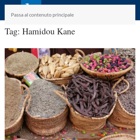
laletteraturaenoi.it
fondato da Romano Luperini
Passa al contenuto principale
Tag:
Hamidou Kane