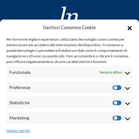
Gestisci Consenso Cookie
www.laletteraturaenoi.it
Per fornire le migliori esperienze, utilizziamo tecnologie come i cookie per
fondato da Romano Luperini
memorizzare e/o accedere alle informazioni del dispositivo. Il consenso a
queste tecnologie ci permetterà di elaborare dati come il comportamento di
Questo blog non rappresenta una testata giornalistica in
navigazione o ID unici su questo sito. Non acconsentire o ritirare il consenso
può influire negativamente su alcune caratteristiche e funzioni.
quanto viene aggiornato senza alcuna periodicità. Non può
pertanto considerarsi un prodotto editoriale ai sensi della
Funzionale
Sempre attivo
legge n° 62 del 7.03.2001. L'autore non è responsabile per
quanto pubblicato dai lettori nei commenti ad ogni post.
Preferenze
Prefere
Powered by:
Statistiche
Statisti
Palumbo Editore Divisione Digitale
http://www.palumboeditore.it
Marketing
Marketi
email:
letteraturaenoi.redazione@gmail.com
Gestisci servizi
Responsabile web: Vincenzo Patricolo
Grafica e web:
Salvatore Leto