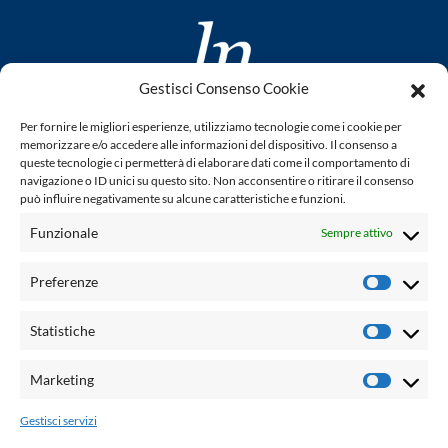
Gestisci Consenso Cookie
www.laletteraturaenoi.it
Per fornire le migliori esperienze, utilizziamo tecnologie come i cookie per
fondato da Romano Luperini
memorizzare e/o accedere alle informazioni del dispositivo. Il consenso a
queste tecnologie ci permetterà di elaborare dati come il comportamento di
Questo blog non rappresenta una testata giornalistica in
navigazione o ID unici su questo sito. Non acconsentire o ritirare il consenso
può influire negativamente su alcune caratteristiche e funzioni.
quanto viene aggiornato senza alcuna periodicità. Non può
pertanto considerarsi un prodotto editoriale ai sensi della
Funzionale
Sempre attivo
legge n° 62 del 7.03.2001. L'autore non è responsabile per
quanto pubblicato dai lettori nei commenti ad ogni post.
Preferenze
Prefere
Powered by:
Statistiche
Statisti
Palumbo Editore Divisione Digitale
http://www.palumboeditore.it
Marketing
Marketi
email:
letteraturaenoi.redazione@gmail.com
Gestisci servizi
Responsabile web: Vincenzo Patricolo
Grafica e web:
Salvatore Leto