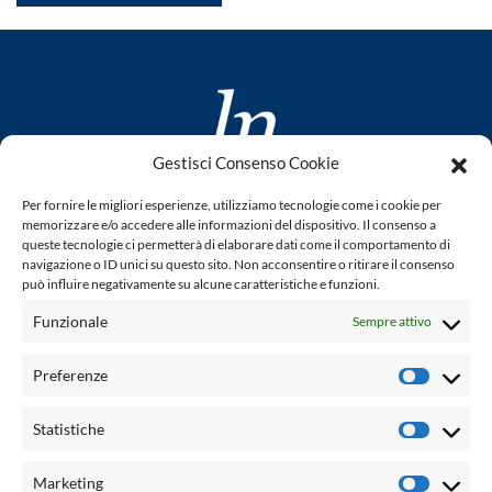
Gestisci Consenso Cookie
www.laletteraturaenoi.it
Per fornire le migliori esperienze, utilizziamo tecnologie come i cookie per
fondato da Romano Luperini
memorizzare e/o accedere alle informazioni del dispositivo. Il consenso a
queste tecnologie ci permetterà di elaborare dati come il comportamento di
Questo blog non rappresenta una testata giornalistica in
navigazione o ID unici su questo sito. Non acconsentire o ritirare il consenso
può influire negativamente su alcune caratteristiche e funzioni.
quanto viene aggiornato senza alcuna periodicità. Non può
pertanto considerarsi un prodotto editoriale ai sensi della
Funzionale
Sempre attivo
legge n° 62 del 7.03.2001. L'autore non è responsabile per
quanto pubblicato dai lettori nei commenti ad ogni post.
Preferenze
Prefere
Powered by:
Statistiche
Statisti
Palumbo Editore Divisione Digitale
http://www.palumboeditore.it
Marketing