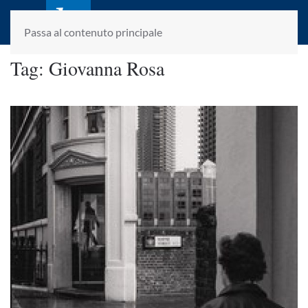
laletteraturaenoi.it
fondato da Romano Luperini
Passa al contenuto principale
Tag:
Giovanna Rosa