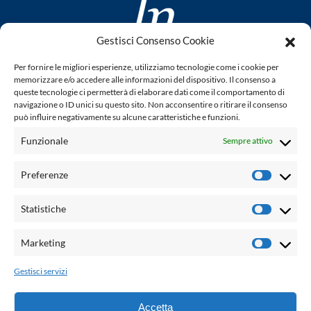
Gestisci Consenso Cookie
www.laletteraturaenoi.it
Per fornire le migliori esperienze, utilizziamo tecnologie come i cookie per
fondato da Romano Luperini
memorizzare e/o accedere alle informazioni del dispositivo. Il consenso a
queste tecnologie ci permetterà di elaborare dati come il comportamento di
Questo blog non rappresenta una testata giornalistica in
navigazione o ID unici su questo sito. Non acconsentire o ritirare il consenso
può influire negativamente su alcune caratteristiche e funzioni.
quanto viene aggiornato senza alcuna periodicità. Non può
pertanto considerarsi un prodotto editoriale ai sensi della
Funzionale
Sempre attivo
legge n° 62 del 7.03.2001. L'autore non è responsabile per
quanto pubblicato dai lettori nei commenti ad ogni post.
Preferenze
Prefere
Powered by:
Statistiche
Statisti
Palumbo Editore Divisione Digitale
http://www.palumboeditore.it
Marketing
Marketi
email:
letteraturaenoi.redazione@gmail.com
Gestisci servizi
Responsabile web: Vincenzo Patricolo
Grafica e web:
Salvatore Leto
Accetta