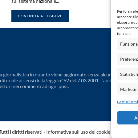
sul sistema nazionale...
Per fornire l
CONTINUA A LEGGERE
accedere alle
elaborare da
acconsentire 
funzioni.
Funziona
Preferen
 giornalistica in quanto viene aggiornato senza alcuna periodicit
Statistic
toriale ai sensi della legge n° 62 del 7.03.2001. L'autore non è
ettori nei commenti ad ogni post.
Marketin
Gestisci servi
A
ti i diritti riservati -
Informativa sull’uso dei cookie
-
Dichiarazio