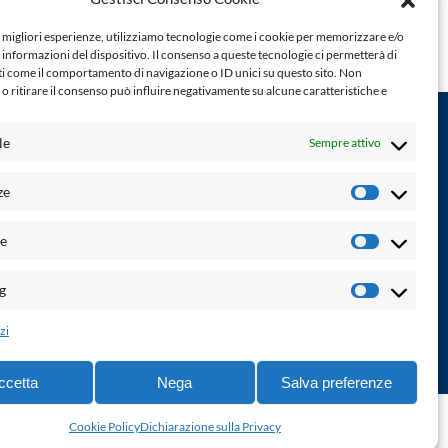
e migliori esperienze, utilizziamo tecnologie come i cookie per memorizzare e/o
 informazioni del dispositivo. Il consenso a queste tecnologie ci permetterà di
ti come il comportamento di navigazione o ID unici su questo sito. Non
o ritirare il consenso può influire negativamente su alcune caratteristiche e
le
Sempre attivo
Powered by:
ze
Preferenz
Palumbo Editore Divisione Digitale
http://www.palumboeditore.it
à. Non
he
email:
letteraturaenoi.redazione@gmail.com
Statistich
Responsabile web: Vincenzo Patricolo
g
Marketin
Grafica e web:
Salvatore Leto
zi
ccetta
Nega
Salva preferenze
ne di accessibilità
-
info@laletteraturaenoi.it
Cookie Policy
Dichiarazione sulla Privacy