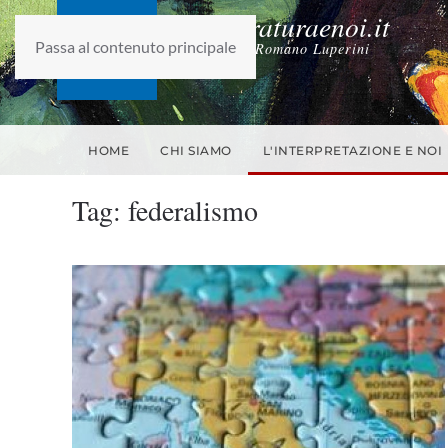
laletteraturaenoi.it
Passa al contenuto principale
fondato da Romano Luperini
HOME
CHI SIAMO
L'INTERPRETAZIONE E NOI
Tag:
federalismo