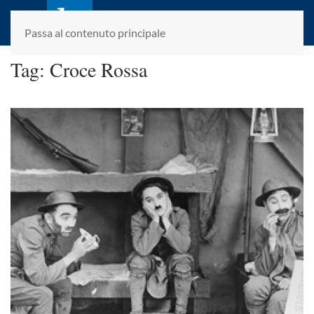
laletteraturaenoi.it
fondato da Romano Luperini
Passa al contenuto principale
Tag:
Croce Rossa