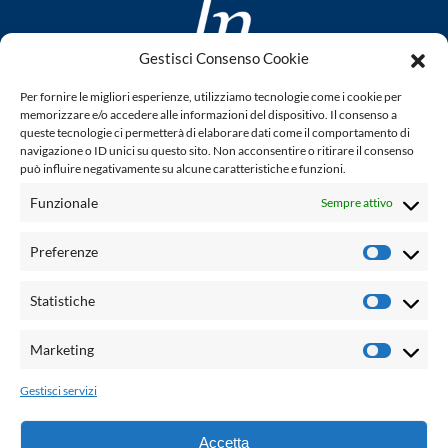
Gestisci Consenso Cookie
www.laletteraturaenoi.it
Per fornire le migliori esperienze, utilizziamo tecnologie come i cookie per
fondato da Romano Luperini
memorizzare e/o accedere alle informazioni del dispositivo. Il consenso a
queste tecnologie ci permetterà di elaborare dati come il comportamento di
Questo blog non rappresenta una testata giornalistica in
navigazione o ID unici su questo sito. Non acconsentire o ritirare il consenso
può influire negativamente su alcune caratteristiche e funzioni.
quanto viene aggiornato senza alcuna periodicità. Non può
pertanto considerarsi un prodotto editoriale ai sensi della
Funzionale
Sempre attivo
legge n° 62 del 7.03.2001. L'autore non è responsabile per
quanto pubblicato dai lettori nei commenti ad ogni post.
Preferenze
Prefere
Powered by:
Statistiche
Statisti
Palumbo Editore Divisione Digitale
http://www.palumboeditore.it
Marketing
Marketi
email:
letteraturaenoi.redazione@gmail.com
Gestisci servizi
Responsabile web: Vincenzo Patricolo
Grafica e web:
Salvatore Leto
Accetta