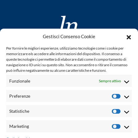
Gestisci Consenso Cookie
www.laletteraturaenoi.it
Per fornire le migliori esperienze, utilizziamo tecnologie come i cookie per
fondato da Romano Luperini
memorizzare e/o accedere alle informazioni del dispositivo. Il consenso a
queste tecnologie ci permetterà di elaborare dati come il comportamento di
Questo blog non rappresenta una testata giornalistica in
navigazione o ID unici su questo sito. Non acconsentire o ritirare il consenso
può influire negativamente su alcune caratteristiche e funzioni.
quanto viene aggiornato senza alcuna periodicità. Non può
pertanto considerarsi un prodotto editoriale ai sensi della
Funzionale
Sempre attivo
legge n° 62 del 7.03.2001. L'autore non è responsabile per
quanto pubblicato dai lettori nei commenti ad ogni post.
Preferenze
Prefere
Powered by:
Statistiche
Statisti
Palumbo Editore Divisione Digitale
http://www.palumboeditore.it
Marketing
Marketi
email:
letteraturaenoi.redazione@gmail.com