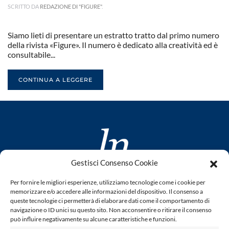
SCRITTO DA
REDAZIONE DI "FIGURE"
.
Siamo lieti di presentare un estratto tratto dal primo numero
della rivista «Figure». Il numero è dedicato alla creatività ed è
consultabile...
CONTINUA A LEGGERE
Gestisci Consenso Cookie
www.laletteraturaenoi.it
Per fornire le migliori esperienze, utilizziamo tecnologie come i cookie per
fondato da Romano Luperini
memorizzare e/o accedere alle informazioni del dispositivo. Il consenso a
queste tecnologie ci permetterà di elaborare dati come il comportamento di
Questo blog non rappresenta una testata giornalistica in
navigazione o ID unici su questo sito. Non acconsentire o ritirare il consenso
può influire negativamente su alcune caratteristiche e funzioni.
quanto viene aggiornato senza alcuna periodicità. Non può