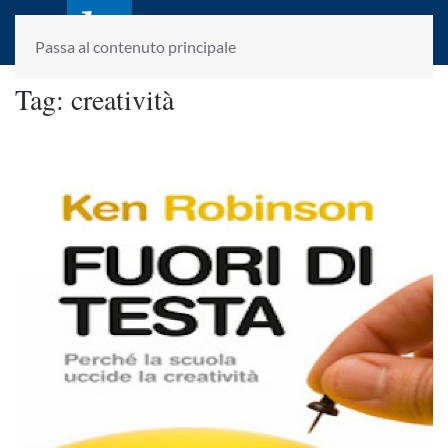
laletteraturaenoi.it
fondato da Romano Luperini
Passa al contenuto principale
Tag:
creatività