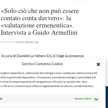
«Solo ciò che non può essere
contato conta davvero»: la
«valutazione ermeneutica».
Intervista a Guido Armellini
SCRITTO DA
GUIDO ARMELLINI
.
A cura di Daniele Lo Vetere D.L.V. Oggi la presenza
mediatica del tema della valutazione (prove Invalsi,
Gestisci Consenso Cookie
rilevazioni internazionali sulla...
e migliori esperienze, utilizziamo tecnologie come i cookie per memorizzare e/o
CONTINUA A LEGGERE
 informazioni del dispositivo. Il consenso a queste tecnologie ci permetterà di
ti come il comportamento di navigazione o ID unici su questo sito. Non
o ritirare il consenso può influire negativamente su alcune caratteristiche e
le
Sempre attivo
Powered by: