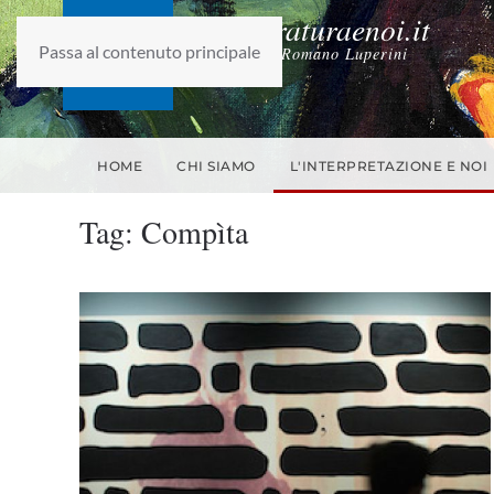
laletteraturaenoi.it
Passa al contenuto principale
fondato da Romano Luperini
HOME
CHI SIAMO
L'INTERPRETAZIONE E NOI
Tag:
Compìta