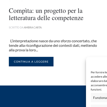
Compìta: un progetto per la
letteratura delle competenze
SCRITTO DA
AMBRA CARTA
.
L’interpretazione nasce da uno sforzo concertato, che
tende alla riconfigurazione dei contesti dati, mettendo
alla prova la loro...
CONTINUA A LEGGERE
Per fornire l
accedere alle
elaborare da
acconsentire 
funzioni.
Funziona