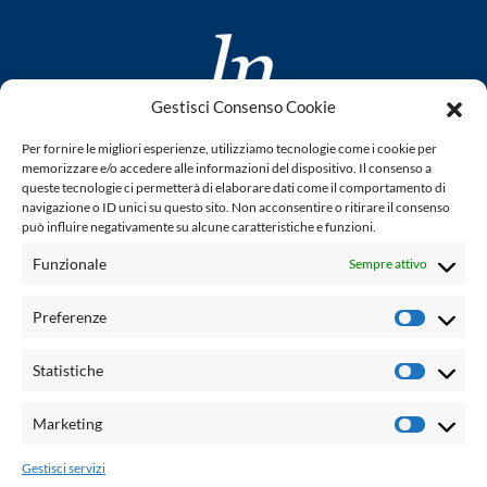
Gestisci Consenso Cookie
www.laletteraturaenoi.it
Per fornire le migliori esperienze, utilizziamo tecnologie come i cookie per
fondato da Romano Luperini
memorizzare e/o accedere alle informazioni del dispositivo. Il consenso a
queste tecnologie ci permetterà di elaborare dati come il comportamento di
Questo blog non rappresenta una testata giornalistica in
navigazione o ID unici su questo sito. Non acconsentire o ritirare il consenso
può influire negativamente su alcune caratteristiche e funzioni.
quanto viene aggiornato senza alcuna periodicità. Non può
pertanto considerarsi un prodotto editoriale ai sensi della
Funzionale
Sempre attivo
legge n° 62 del 7.03.2001. L'autore non è responsabile per
quanto pubblicato dai lettori nei commenti ad ogni post.
Preferenze
Prefere
Powered by:
Statistiche
Statisti
Palumbo Editore Divisione Digitale
http://www.palumboeditore.it
Marketing
Marketi
email:
letteraturaenoi.redazione@gmail.com
Gestisci servizi
Responsabile web: Vincenzo Patricolo