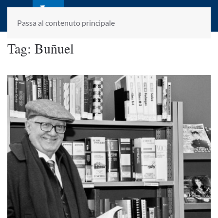
laletteraturaenoi.it
fondato da Romano Luperini
Passa al contenuto principale
Tag:
Buñuel