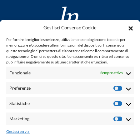
Gestisci Consenso Cookie
www.laletteraturaenoi.it
Per fornire le migliori esperienze, utilizziamo tecnologie come i cookie per
fondato da Romano Luperini
memorizzare e/o accedere alle informazioni del dispositivo. Il consenso a
queste tecnologie ci permetterà di elaborare dati come il comportamento di
Questo blog non rappresenta una testata giornalistica in
navigazione o ID unici su questo sito. Non acconsentire o ritirare il consenso
può influire negativamente su alcune caratteristiche e funzioni.
quanto viene aggiornato senza alcuna periodicità. Non può
pertanto considerarsi un prodotto editoriale ai sensi della
Funzionale
Sempre attivo
legge n° 62 del 7.03.2001. L'autore non è responsabile per
quanto pubblicato dai lettori nei commenti ad ogni post.
Preferenze
Prefere
Powered by:
Statistiche
Statisti
Palumbo Editore Divisione Digitale
http://www.palumboeditore.it
Marketing
Marketi
email:
letteraturaenoi.redazione@gmail.com
Gestisci servizi
Responsabile web: Vincenzo Patricolo
Grafica e web:
Salvatore Leto