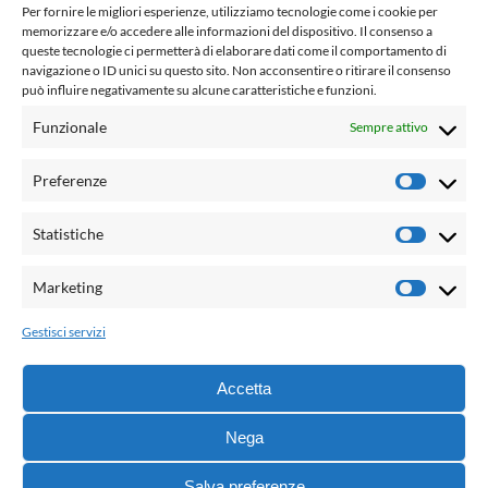
www.laletteraturaenoi.it
Per fornire le migliori esperienze, utilizziamo tecnologie come i cookie per
fondato da Romano Luperini
memorizzare e/o accedere alle informazioni del dispositivo. Il consenso a
queste tecnologie ci permetterà di elaborare dati come il comportamento di
Questo blog non rappresenta una testata giornalistica in
navigazione o ID unici su questo sito. Non acconsentire o ritirare il consenso
può influire negativamente su alcune caratteristiche e funzioni.
quanto viene aggiornato senza alcuna periodicità. Non può
pertanto considerarsi un prodotto editoriale ai sensi della
Funzionale
Sempre attivo
legge n° 62 del 7.03.2001. L'autore non è responsabile per
quanto pubblicato dai lettori nei commenti ad ogni post.
Preferenze
Prefere
Powered by:
Statistiche
Statisti
Palumbo Editore Divisione Digitale
http://www.palumboeditore.it
Marketing
Marketi
email:
letteraturaenoi.redazione@gmail.com
Gestisci servizi
Responsabile web: Vincenzo Patricolo
Grafica e web:
Salvatore Leto
Accetta
Nega
© 2021 - G.B. Palumbo & C. Editore S.p.A. - Tutti i diritti
Salva preferenze