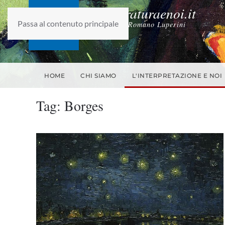
laletteraturaenoi.it
Passa al contenuto principale
fondato da Romano Luperini
HOME
CHI SIAMO
L'INTERPRETAZIONE E NOI
Tag:
Borges