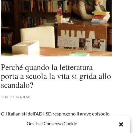
Perché quando la letteratura
porta a scuola la vita si grida allo
scandalo?
SCRITTO DA
ADI-SD
.
Gli italianisti dell’ADI-SD respingono il grave episodio
di oscurantismo civile ai danni della formazione dei
Gestisci Consenso Cookie
giovani e degliinsegnanti occorso al...