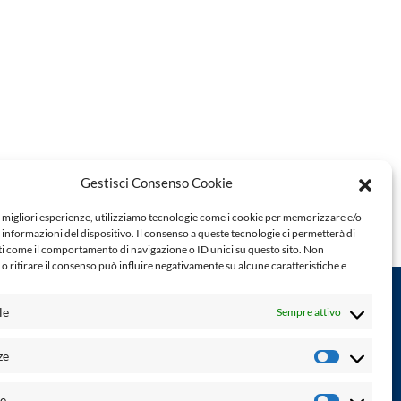
Gestisci Consenso Cookie
e migliori esperienze, utilizziamo tecnologie come i cookie per memorizzare e/o
 informazioni del dispositivo. Il consenso a queste tecnologie ci permetterà di
ti come il comportamento di navigazione o ID unici su questo sito. Non
o ritirare il consenso può influire negativamente su alcune caratteristiche e
le
Sempre attivo
Powered by:
ze
Preferenz
Palumbo Editore Divisione Digitale
http://www.palumboeditore.it
à. Non
he
email:
letteraturaenoi.redazione@gmail.com