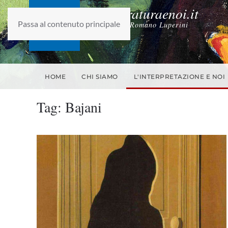
laletteraturaenoi.it
Passa al contenuto principale
fondato da Romano Luperini
HOME
CHI SIAMO
L'INTERPRETAZIONE E NOI
Tag:
Bajani