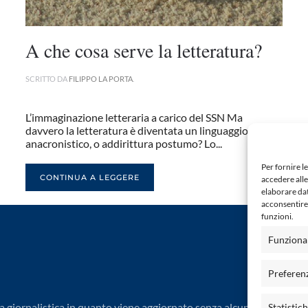
A che cosa serve la letteratura?
SCRITTO DA
FILIPPO LA PORTA
.
L’immaginazione letteraria a carico del SSN Ma
davvero la letteratura è diventata un linguaggio
anacronistico, o addirittura postumo? Lo...
Per fornire l
CONTINUA A LEGGERE
accedere alle
elaborare da
acconsentire 
funzioni.
Funziona
Preferen
 giornalistica in quanto viene aggiornato senza alcuna periodicit
Statistic