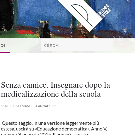
NOI
Senza camice. Insegnare dopo la
medicalizzazione della scuola
SCRITTO DA
EMANUELA ANNALORO
.
Questo saggio, in una versione leggermente più
estesa, uscirà su «Educazione democratica», Anno V,
numero 9, gennaio 2015. Il numero, curato...