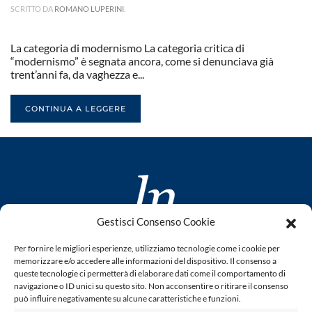
SCRITTO DA
ROMANO LUPERINI
.
La categoria di modernismo La categoria critica di
“modernismo” è segnata ancora, come si denunciava già
trent’anni fa, da vaghezza e...
CONTINUA A LEGGERE
Gestisci Consenso Cookie
www.laletteraturaenoi.it
Per fornire le migliori esperienze, utilizziamo tecnologie come i cookie per
fondato da Romano Luperini
memorizzare e/o accedere alle informazioni del dispositivo. Il consenso a
queste tecnologie ci permetterà di elaborare dati come il comportamento di
Questo blog non rappresenta una testata giornalistica in
navigazione o ID unici su questo sito. Non acconsentire o ritirare il consenso
può influire negativamente su alcune caratteristiche e funzioni.
quanto viene aggiornato senza alcuna periodicità. Non può