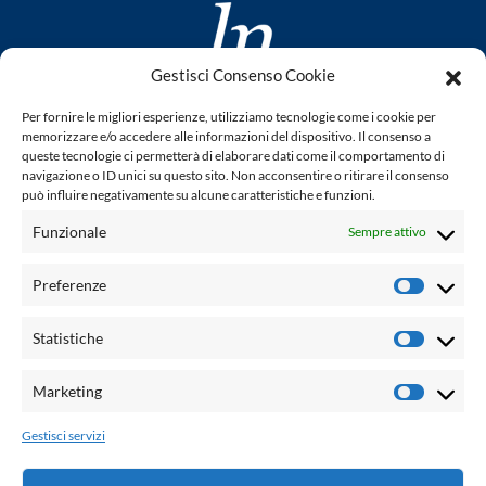
Gestisci Consenso Cookie
www.laletteraturaenoi.it
Per fornire le migliori esperienze, utilizziamo tecnologie come i cookie per
fondato da Romano Luperini
memorizzare e/o accedere alle informazioni del dispositivo. Il consenso a
queste tecnologie ci permetterà di elaborare dati come il comportamento di
Questo blog non rappresenta una testata giornalistica in
navigazione o ID unici su questo sito. Non acconsentire o ritirare il consenso
può influire negativamente su alcune caratteristiche e funzioni.
quanto viene aggiornato senza alcuna periodicità. Non può
pertanto considerarsi un prodotto editoriale ai sensi della
Funzionale
Sempre attivo
legge n° 62 del 7.03.2001. L'autore non è responsabile per
quanto pubblicato dai lettori nei commenti ad ogni post.
Preferenze
Prefere
Powered by:
Statistiche
Statisti
Palumbo Editore Divisione Digitale
http://www.palumboeditore.it
Marketing
Marketi
email:
letteraturaenoi.redazione@gmail.com
Gestisci servizi
Responsabile web: Vincenzo Patricolo
Grafica e web:
Salvatore Leto