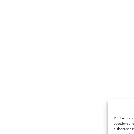
Per fornire l
accedere alle
elaborare da