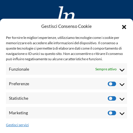
Gestisci Consenso Cookie
www.laletteraturaenoi.it
Per fornire le migliori esperienze, utilizziamo tecnologie come i cookie per
fondato da Romano Luperini
memorizzare e/o accedere alle informazioni del dispositivo. Il consenso a
queste tecnologie ci permetterà di elaborare dati come il comportamento di
Questo blog non rappresenta una testata giornalistica in
navigazione o ID unici su questo sito. Non acconsentire o ritirare il consenso
può influire negativamente su alcune caratteristiche e funzioni.
quanto viene aggiornato senza alcuna periodicità. Non può
pertanto considerarsi un prodotto editoriale ai sensi della
Funzionale
Sempre attivo
legge n° 62 del 7.03.2001. L'autore non è responsabile per
quanto pubblicato dai lettori nei commenti ad ogni post.
Preferenze
Prefere
Powered by:
Statistiche
Statisti
Palumbo Editore Divisione Digitale
http://www.palumboeditore.it
Marketing
Marketi
email:
letteraturaenoi.redazione@gmail.com
Gestisci servizi
Responsabile web: Vincenzo Patricolo
Grafica e web:
Salvatore Leto