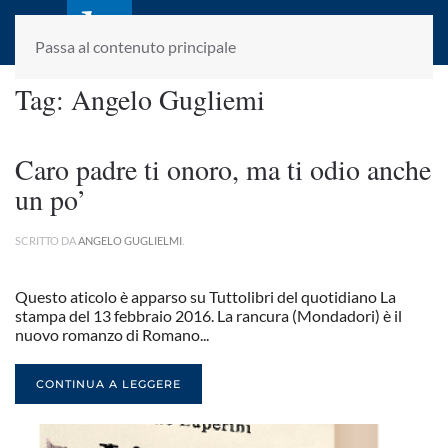
laletteraturaenoi.it
fondato da Romano Luperini
Passa al contenuto principale
Tag:
Angelo Gugliemi
Caro padre ti onoro, ma ti odio anche
un po’
SCRITTO DA
ANGELO GUGLIELMI
.
Questo aticolo è apparso su Tuttolibri del quotidiano La
stampa del 13 febbraio 2016. La rancura (Mondadori) è il
nuovo romanzo di Romano...
CONTINUA A LEGGERE