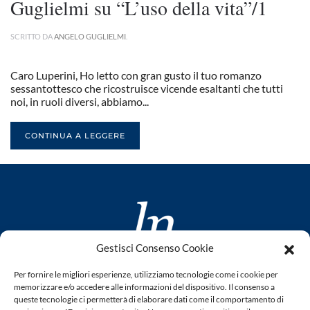
Guglielmi su “L’uso della vita”/1
SCRITTO DA
ANGELO GUGLIELMI
.
Caro Luperini, Ho letto con gran gusto il tuo romanzo
sessantottesco che ricostruisce vicende esaltanti che tutti
noi, in ruoli diversi, abbiamo...
CONTINUA A LEGGERE
Gestisci Consenso Cookie
www.laletteraturaenoi.it
Per fornire le migliori esperienze, utilizziamo tecnologie come i cookie per
fondato da Romano Luperini
memorizzare e/o accedere alle informazioni del dispositivo. Il consenso a
queste tecnologie ci permetterà di elaborare dati come il comportamento di