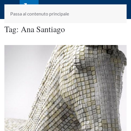
laletteraturaenoi.it
fondato da Romano Luperini
Passa al contenuto principale
Tag:
Ana Santiago