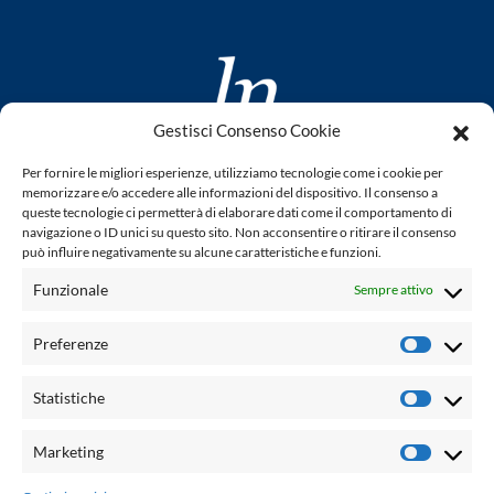
Gestisci Consenso Cookie
www.laletteraturaenoi.it
Per fornire le migliori esperienze, utilizziamo tecnologie come i cookie per
fondato da Romano Luperini
memorizzare e/o accedere alle informazioni del dispositivo. Il consenso a
queste tecnologie ci permetterà di elaborare dati come il comportamento di
Questo blog non rappresenta una testata giornalistica in
navigazione o ID unici su questo sito. Non acconsentire o ritirare il consenso
può influire negativamente su alcune caratteristiche e funzioni.
quanto viene aggiornato senza alcuna periodicità. Non può
pertanto considerarsi un prodotto editoriale ai sensi della
Funzionale
Sempre attivo
legge n° 62 del 7.03.2001. L'autore non è responsabile per
quanto pubblicato dai lettori nei commenti ad ogni post.
Preferenze
Prefere
Powered by:
Statistiche
Statisti
Palumbo Editore Divisione Digitale
http://www.palumboeditore.it
Marketing
Marketi
email:
letteraturaenoi.redazione@gmail.com