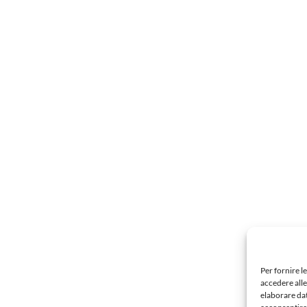
Per fornire l
accedere alle
elaborare da