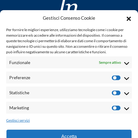
Gestisci Consenso Cookie
www.laletteraturaenoi.it
Per fornire le migliori esperienze, utilizziamo tecnologie come i cookie per
fondato da Romano Luperini
memorizzare e/o accedere alle informazioni del dispositivo. Il consenso a
queste tecnologie ci permetterà di elaborare dati come il comportamento di
Questo blog non rappresenta una testata giornalistica in
navigazione o ID unici su questo sito. Non acconsentire o ritirare il consenso
può influire negativamente su alcune caratteristiche e funzioni.
quanto viene aggiornato senza alcuna periodicità. Non può
pertanto considerarsi un prodotto editoriale ai sensi della
Funzionale
Sempre attivo
legge n° 62 del 7.03.2001. L'autore non è responsabile per
quanto pubblicato dai lettori nei commenti ad ogni post.
Preferenze
Prefere
Powered by:
Statistiche
Statisti
Palumbo Editore Divisione Digitale
http://www.palumboeditore.it
Marketing
Marketi
email:
letteraturaenoi.redazione@gmail.com
Gestisci servizi
Responsabile web: Vincenzo Patricolo
Grafica e web:
Salvatore Leto
Accetta