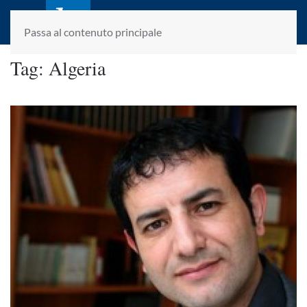
laletteraturaenoi.it
fondato da Romano Luperini
Passa al contenuto principale
Tag:
Algeria