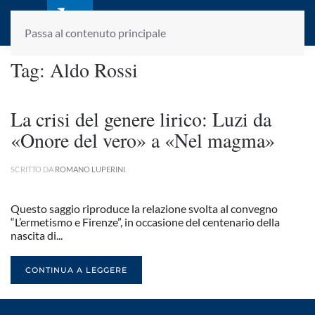
laletteraturaenoi.it
fondato da Romano Luperini
Passa al contenuto principale
Tag:
Aldo Rossi
La crisi del genere lirico: Luzi da
«Onore del vero» a «Nel magma»
SCRITTO DA
ROMANO LUPERINI
.
Questo saggio riproduce la relazione svolta al convegno
“L’ermetismo e Firenze”, in occasione del centenario della
nascita di...
CONTINUA A LEGGERE