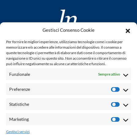
Gestisci Consenso Cookie
www.laletteraturaenoi.it
Per fornire le migliori esperienze, utilizziamo tecnologie come i cookie per
fondato da Romano Luperini
memorizzare e/o accedere alle informazioni del dispositivo. Il consenso a
queste tecnologie ci permetterà di elaborare dati come il comportamento di
Questo blog non rappresenta una testata giornalistica in
navigazione o ID unici su questo sito. Non acconsentire o ritirare il consenso
può influire negativamente su alcune caratteristiche e funzioni.
quanto viene aggiornato senza alcuna periodicità. Non può
pertanto considerarsi un prodotto editoriale ai sensi della
Funzionale
Sempre attivo
legge n° 62 del 7.03.2001. L'autore non è responsabile per
quanto pubblicato dai lettori nei commenti ad ogni post.
Preferenze
Prefere
Powered by:
Statistiche
Statisti
Palumbo Editore Divisione Digitale
http://www.palumboeditore.it
Marketing
Marketi
email:
letteraturaenoi.redazione@gmail.com
Gestisci servizi
Responsabile web: Vincenzo Patricolo