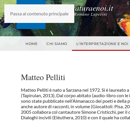
laletteraturaenoi.it
Passa al contenuto principale
fondato da Romano Luperini
HOME
CHI SIAMO
L'INTERPRETAZIONE E NOI
Matteo Pelliti
Matteo Pelliti è nato a Sarzana nel 1972. Si è laureato a
(Tapirulan, 2013), Dal corpo abitato (audio-libro con le
sono state pubblicate nell’Almanacco dei poeti e della p
anche autore di racconti, in volume (Giocattoli: Pisa, 2
2005 collabora col cantautore Simone Cristicchi, per il 
Dialoghi incivili (Eléuthera, 2010) e con il quale ha colla