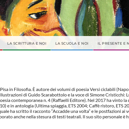
LA SCRITTURA E NOI
LA SCUOLA E NOI
IL PRESENTE E 
 Pisa in Filosofia. È autore dei volumi di poesia Versi ciclabili (Na
 illustrazioni di Guido Scarabottolo e la voce di Simone Cristicchi:
oesia contemporanea n. 4 (Raffaelli Editore). Nel 2017 ha vinto la 
010) e in antologia (Ultima spiaggia, ETS 2004; Caffè ristoro, ETS 
quale ha scritto il racconto “Accadde una volta” e le postfazioni 
borato anche nella stesura di testi teatrali. Il suo sito personale è h