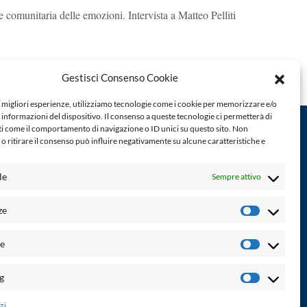
e comunitaria delle emozioni. Intervista a Matteo Pelliti
Gestisci Consenso Cookie
e migliori esperienze, utilizziamo tecnologie come i cookie per memorizzare e/o
 informazioni del dispositivo. Il consenso a queste tecnologie ci permetterà di
ti come il comportamento di navigazione o ID unici su questo sito. Non
o ritirare il consenso può influire negativamente su alcune caratteristiche e
Powered by:
le
Sempre attivo
Palumbo Editore Divisione Digitale
http://www.palumboeditore.it
à. Non
email:
letteraturaenoi.redazione@gmail.com
ze
Preferenz
Responsabile web: Vincenzo Patricolo
he
Grafica e web:
Salvatore Leto
Statistich
g
Marketin
zi