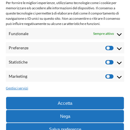
www.laletteraturaenoi.it
Per fornire le migliori esperienze, utilizziamo tecnologie come i cookie per
fondato da Romano Luperini
memorizzare e/o accedere alle informazioni del dispositivo. Il consenso a
queste tecnologie ci permetterà di elaborare dati come il comportamento di
Questo blog non rappresenta una testata giornalistica in
navigazione o ID unici su questo sito. Non acconsentire o ritirare il consenso
quanto viene aggiornato senza alcuna periodicità. Non può
può influire negativamente su alcune caratteristiche e funzioni.
pertanto considerarsi un prodotto editoriale ai sensi della
Funzionale
Sempre attivo
legge n° 62 del 7.03.2001. L'autore non è responsabile per
quanto pubblicato dai lettori nei commenti ad ogni post.
Preferenze
Prefere
Powered by:
Statistiche
Statisti
Palumbo Editore Divisione Digitale
http://www.palumboeditore.it
Marketing
Marketi
email:
letteraturaenoi.redazione@gmail.com
Gestisci servizi
Responsabile web: Vincenzo Patricolo
Grafica e web:
Salvatore Leto
Accetta
Nega
© 2021 - G.B. Palumbo & C. Editore S.p.A. - Tutti i diritti
Salva preferenze