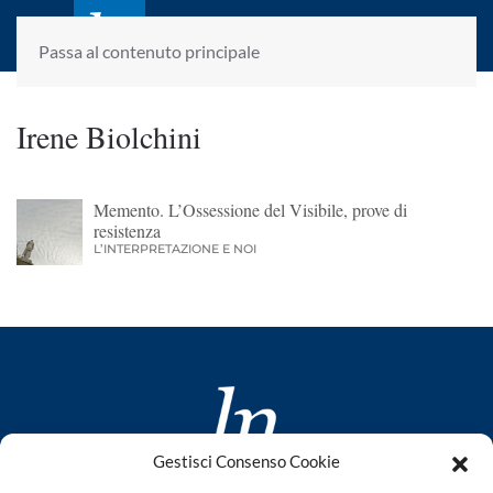
laletteraturaenoi.it
fondato da Romano Luperini
Passa al contenuto principale
Irene Biolchini
Memento. L’Ossessione del Visibile, prove di
resistenza
L’INTERPRETAZIONE E NOI
Gestisci Consenso Cookie