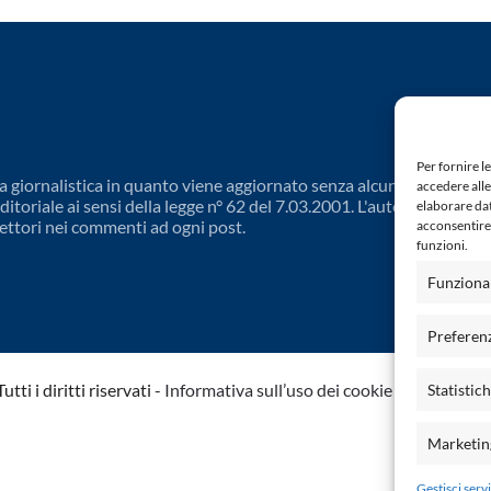
Per fornire l
 giornalistica in quanto viene aggiornato senza alcuna periodicit
accedere alle
toriale ai sensi della legge n° 62 del 7.03.2001. L'autore non è
elaborare da
ettori nei commenti ad ogni post.
acconsentire 
funzioni.
Funziona
Preferen
ti i diritti riservati -
Informativa sull’uso dei cookie
-
Dichiarazio
Statistic
Marketin
Gestisci servi