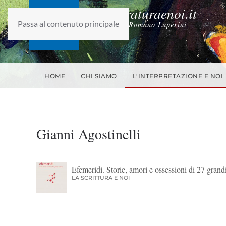
laletteraturaenoi.it
Passa al contenuto principale
fondato da Romano Luperini
HOME
CHI SIAMO
L'INTERPRETAZIONE E NOI
Gianni Agostinelli
Efemeridi. Storie, amori e ossessioni di 27 grandi 
LA SCRITTURA E NOI