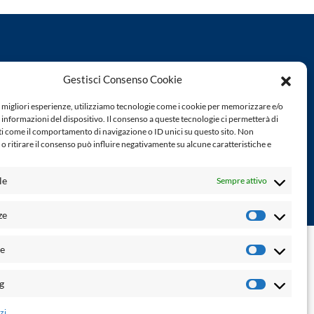
Powered by:
Gestisci Consenso Cookie
Palumbo Editore Divisione Digitale
http://www.palumboeditore.it
e migliori esperienze, utilizziamo tecnologie come i cookie per memorizzare e/o
à. Non
email:
letteraturaenoi.redazione@gmail.com
 informazioni del dispositivo. Il consenso a queste tecnologie ci permetterà di
ti come il comportamento di navigazione o ID unici su questo sito. Non
o ritirare il consenso può influire negativamente su alcune caratteristiche e
Responsabile web: Vincenzo Patricolo
Grafica e web:
Salvatore Leto
le
Sempre attivo
ze
Preferenz
ne di accessibilità
-
info@laletteraturaenoi.it
he
Statistich
g
Marketin
zi