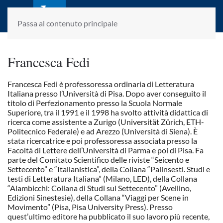
laletteraturaenoi.it
fondato da Romano Luperini
Passa al contenuto principale
Francesca Fedi
Francesca Fedi è professoressa ordinaria di Letteratura
Italiana presso l’Università di Pisa. Dopo aver conseguito il
titolo di Perfezionamento presso la Scuola Normale
Superiore, tra il 1991 e il 1998 ha svolto attività didattica di
ricerca come assistente a Zurigo (Universität Zürich, ETH-
Politecnico Federale) e ad Arezzo (Università di Siena). È
stata ricercatrice e poi professoressa associata presso la
Facoltà di Lettere dell’Università di Parma e poi di Pisa. Fa
parte del Comitato Scientifico delle riviste “Seicento e
Settecento” e “Italianistica”, della Collana “Palinsesti. Studi e
testi di Letteratura Italiana” (Milano, LED), della Collana
“Alambicchi: Collana di Studi sul Settecento” (Avellino,
Edizioni Sinestesie), della Collana “Viaggi per Scene in
Movimento” (Pisa, Pisa University Press). Presso
quest’ultimo editore ha pubblicato il suo lavoro più recente,