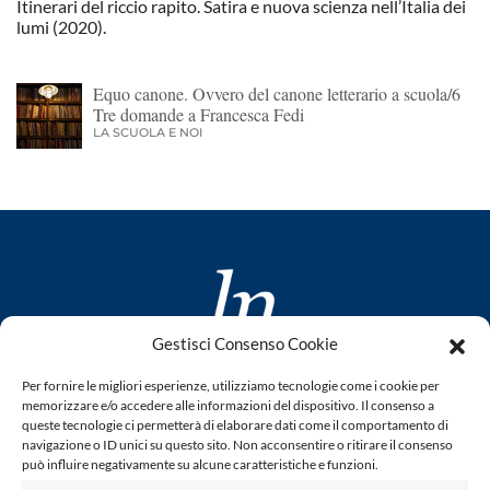
Itinerari del riccio rapito. Satira e nuova scienza nell’Italia dei
lumi (2020).
Equo canone. Ovvero del canone letterario a scuola/6
Tre domande a Francesca Fedi
LA SCUOLA E NOI
Gestisci Consenso Cookie
www.laletteraturaenoi.it
Per fornire le migliori esperienze, utilizziamo tecnologie come i cookie per
fondato da Romano Luperini
memorizzare e/o accedere alle informazioni del dispositivo. Il consenso a
queste tecnologie ci permetterà di elaborare dati come il comportamento di
Questo blog non rappresenta una testata giornalistica in
navigazione o ID unici su questo sito. Non acconsentire o ritirare il consenso
quanto viene aggiornato senza alcuna periodicità. Non può
può influire negativamente su alcune caratteristiche e funzioni.
pertanto considerarsi un prodotto editoriale ai sensi della