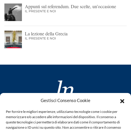
Appunti sul referendum. Due scelte, un’occasione
IL PRESENTE E NOI
La lezione della Grecia
IL PRESENTE E NOI
Gestisci Consenso Cookie
www.laletteraturaenoi.it
Per fornire le migliori esperienze, utilizziamo tecnologie come i cookie per
fondato da Romano Luperini
memorizzare e/o accedere alle informazioni del dispositivo. Il consenso a
queste tecnologie ci permetterà di elaborare dati come il comportamento di
Questo blog non rappresenta una testata giornalistica in
navigazione o ID unici su questo sito. Non acconsentire o ritirare il consenso