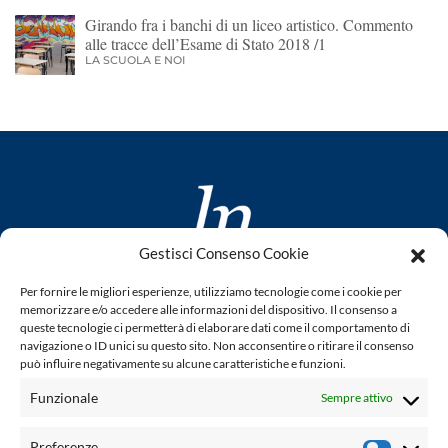
Girando fra i banchi di un liceo artistico. Commento
alle tracce dell’Esame di Stato 2018 /1
LA SCUOLA E NOI
Gestisci Consenso Cookie
www.laletteraturaenoi.it
Per fornire le migliori esperienze, utilizziamo tecnologie come i cookie per
fondato da Romano Luperini
memorizzare e/o accedere alle informazioni del dispositivo. Il consenso a
queste tecnologie ci permetterà di elaborare dati come il comportamento di
Questo blog non rappresenta una testata giornalistica in
navigazione o ID unici su questo sito. Non acconsentire o ritirare il consenso
quanto viene aggiornato senza alcuna periodicità. Non può
può influire negativamente su alcune caratteristiche e funzioni.
pertanto considerarsi un prodotto editoriale ai sensi della
Funzionale
Sempre attivo
legge n° 62 del 7.03.2001. L'autore non è responsabile per
quanto pubblicato dai lettori nei commenti ad ogni post.
Preferenze