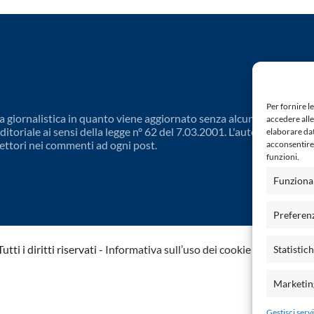
Per fornire l
 giornalistica in quanto viene aggiornato senza alcuna periodicit
accedere alle
toriale ai sensi della legge n° 62 del 7.03.2001. L'autore non è
elaborare da
ettori nei commenti ad ogni post.
acconsentire 
funzioni.
Funziona
Preferen
ti i diritti riservati -
Informativa sull’uso dei cookie
-
Dichiarazio
Statistic
Marketin
Gestisci servi