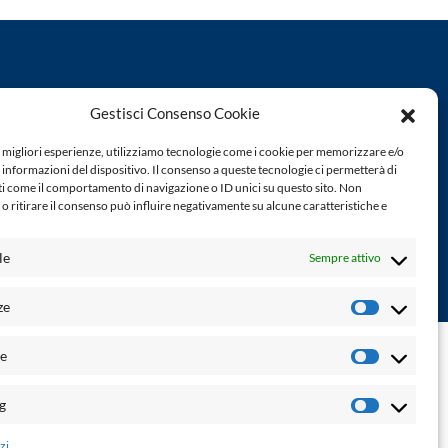
Powered by:
Gestisci Consenso Cookie
Palumbo Editore Divisione Digitale
http://www.palumboeditore.it
e migliori esperienze, utilizziamo tecnologie come i cookie per memorizzare e/o
à. Non
email:
letteraturaenoi.redazione@gmail.com
 informazioni del dispositivo. Il consenso a queste tecnologie ci permetterà di
ti come il comportamento di navigazione o ID unici su questo sito. Non
o ritirare il consenso può influire negativamente su alcune caratteristiche e
Responsabile web: Vincenzo Patricolo
Grafica e web:
Salvatore Leto
le
Sempre attivo
ze
Preferenz
ne di accessibilità
-
info@laletteraturaenoi.it
he
Statistich
g
Marketin
zi