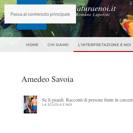
laletteraturaenoi.it
Passa al contenuto principale
fondato da Romano Luperini
HOME
CHI SIAMO
L'INTERPRETAZIONE E NOI
Amedeo Savoia
Se li guardi. Racconti di persone finite in carcere
LA SCUOLA E NOI