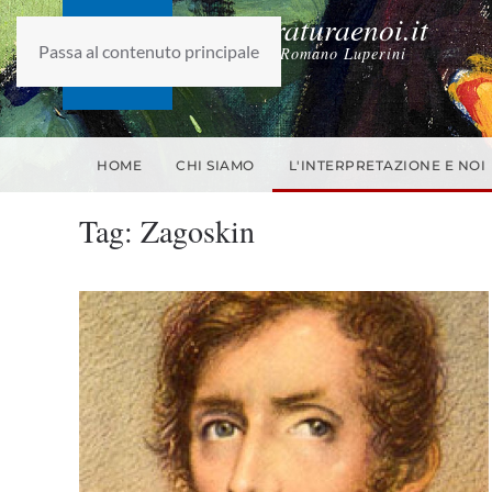
laletteraturaenoi.it
Passa al contenuto principale
fondato da Romano Luperini
HOME
CHI SIAMO
L'INTERPRETAZIONE E NOI
Tag:
Zagoskin