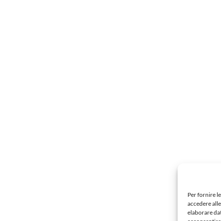
Per fornire l
accedere alle
elaborare da