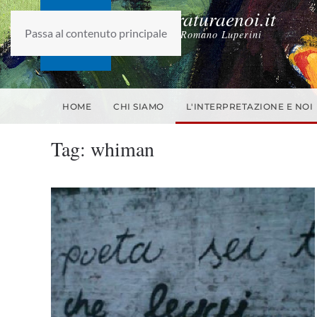
laletteraturaenoi.it
Passa al contenuto principale
fondato da Romano Luperini
HOME
CHI SIAMO
L'INTERPRETAZIONE E NOI
Tag:
whiman