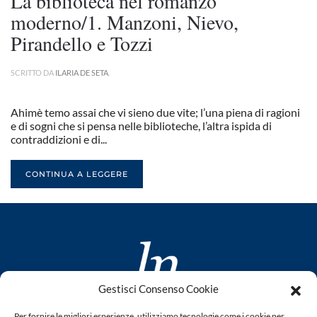
La biblioteca nel romanzo
moderno/1. Manzoni, Nievo,
Pirandello e Tozzi
SCRITTO DA
ILARIA DE SETA
.
Ahimè temo assai che vi sieno due vite; l’una piena di ragioni
e di sogni che si pensa nelle biblioteche, l’altra ispida di
contraddizioni e di...
CONTINUA A LEGGERE
Gestisci Consenso Cookie
www.laletteraturaenoi.it
Per fornire le migliori esperienze, utilizziamo tecnologie come i cookie per