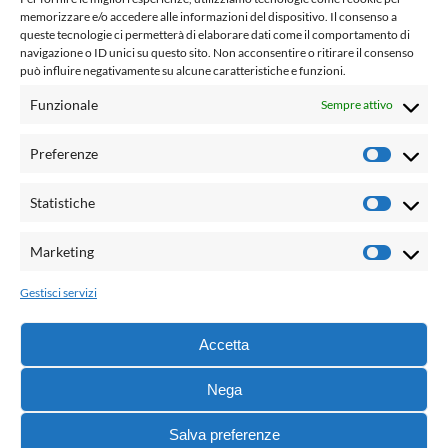
fondato da Romano Luperini
memorizzare e/o accedere alle informazioni del dispositivo. Il consenso a
queste tecnologie ci permetterà di elaborare dati come il comportamento di
Questo blog non rappresenta una testata giornalistica in
navigazione o ID unici su questo sito. Non acconsentire o ritirare il consenso
può influire negativamente su alcune caratteristiche e funzioni.
quanto viene aggiornato senza alcuna periodicità. Non può
pertanto considerarsi un prodotto editoriale ai sensi della
Funzionale
Sempre attivo
legge n° 62 del 7.03.2001. L'autore non è responsabile per
quanto pubblicato dai lettori nei commenti ad ogni post.
Preferenze
Prefere
Powered by:
Statistiche
Statisti
Palumbo Editore Divisione Digitale
http://www.palumboeditore.it
Marketing
Marketi
email:
letteraturaenoi.redazione@gmail.com
Gestisci servizi
Responsabile web: Vincenzo Patricolo
Grafica e web:
Salvatore Leto
Accetta
Nega
© 2021 - G.B. Palumbo & C. Editore S.p.A. - Tutti i diritti
Salva preferenze