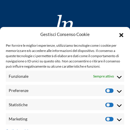
Gestisci Consenso Cookie
www.laletteraturaenoi.it
Per fornire le migliori esperienze, utilizziamo tecnologie come i cookie per
fondato da Romano Luperini
memorizzare e/o accedere alle informazioni del dispositivo. Il consenso a
queste tecnologie ci permetterà di elaborare dati come il comportamento di
Questo blog non rappresenta una testata giornalistica in
navigazione o ID unici su questo sito. Non acconsentire o ritirare il consenso
può influire negativamente su alcune caratteristiche e funzioni.
quanto viene aggiornato senza alcuna periodicità. Non può
pertanto considerarsi un prodotto editoriale ai sensi della
Funzionale
Sempre attivo
legge n° 62 del 7.03.2001. L'autore non è responsabile per
quanto pubblicato dai lettori nei commenti ad ogni post.
Preferenze
Prefere
Powered by:
Statistiche
Statisti
Palumbo Editore Divisione Digitale
http://www.palumboeditore.it
Marketing
Marketi
email:
letteraturaenoi.redazione@gmail.com