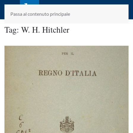
laletteraturaenoi.it
fondato da Romano Luperini
Passa al contenuto principale
Tag:
W. H. Hitchler