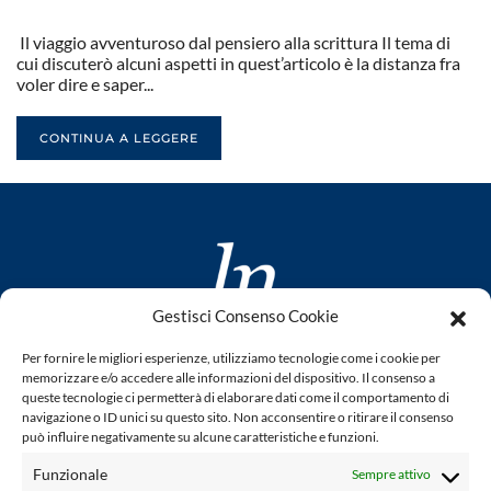
Il viaggio avventuroso dal pensiero alla scrittura Il tema di
cui discuterò alcuni aspetti in quest’articolo è la distanza fra
voler dire e saper...
CONTINUA A LEGGERE
Gestisci Consenso Cookie
www.laletteraturaenoi.it
Per fornire le migliori esperienze, utilizziamo tecnologie come i cookie per
fondato da Romano Luperini
memorizzare e/o accedere alle informazioni del dispositivo. Il consenso a
queste tecnologie ci permetterà di elaborare dati come il comportamento di
Questo blog non rappresenta una testata giornalistica in
navigazione o ID unici su questo sito. Non acconsentire o ritirare il consenso
può influire negativamente su alcune caratteristiche e funzioni.
quanto viene aggiornato senza alcuna periodicità. Non può
pertanto considerarsi un prodotto editoriale ai sensi della
Funzionale
Sempre attivo
legge n° 62 del 7.03.2001. L'autore non è responsabile per