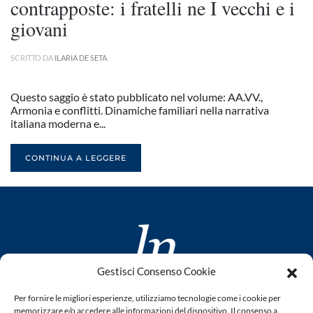
contrapposte: i fratelli ne I vecchi e i
giovani
SCRITTO DA
ILARIA DE SETA
.
Questo saggio è stato pubblicato nel volume: AA.VV.,
Armonia e conflitti. Dinamiche familiari nella narrativa
italiana moderna e...
CONTINUA A LEGGERE
Gestisci Consenso Cookie
www.laletteraturaenoi.it
Per fornire le migliori esperienze, utilizziamo tecnologie come i cookie per
fondato da Romano Luperini
memorizzare e/o accedere alle informazioni del dispositivo. Il consenso a