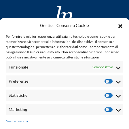
Gestisci Consenso Cookie
www.laletteraturaenoi.it
Per fornire le migliori esperienze, utilizziamo tecnologie come i cookie per
fondato da Romano Luperini
memorizzare e/o accedere alle informazioni del dispositivo. Il consenso a
queste tecnologie ci permetterà di elaborare dati come il comportamento di
Questo blog non rappresenta una testata giornalistica in
navigazione o ID unici su questo sito. Non acconsentire o ritirare il consenso
può influire negativamente su alcune caratteristiche e funzioni.
quanto viene aggiornato senza alcuna periodicità. Non può
pertanto considerarsi un prodotto editoriale ai sensi della
Funzionale
Sempre attivo
legge n° 62 del 7.03.2001. L'autore non è responsabile per
quanto pubblicato dai lettori nei commenti ad ogni post.
Preferenze
Prefere
Powered by:
Statistiche
Statisti
Palumbo Editore Divisione Digitale
http://www.palumboeditore.it
Marketing
Marketi
email:
letteraturaenoi.redazione@gmail.com
Gestisci servizi
Responsabile web: Vincenzo Patricolo
Grafica e web:
Salvatore Leto