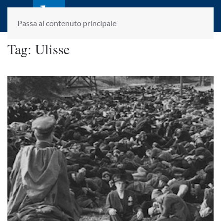
laletteraturaenoi.it
fondato da Romano Luperini
Passa al contenuto principale
Tag:
Ulisse