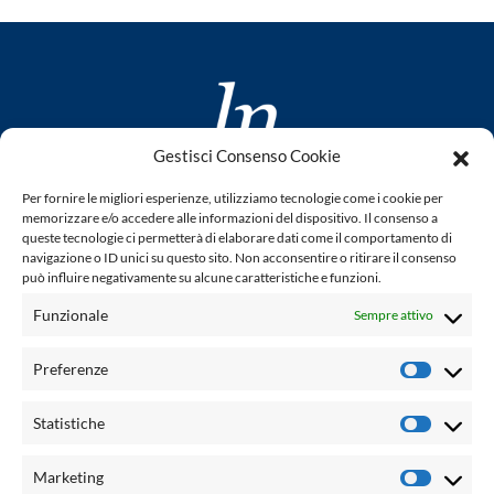
Gestisci Consenso Cookie
www.laletteraturaenoi.it
Per fornire le migliori esperienze, utilizziamo tecnologie come i cookie per
fondato da Romano Luperini
memorizzare e/o accedere alle informazioni del dispositivo. Il consenso a
queste tecnologie ci permetterà di elaborare dati come il comportamento di
Questo blog non rappresenta una testata giornalistica in
navigazione o ID unici su questo sito. Non acconsentire o ritirare il consenso
può influire negativamente su alcune caratteristiche e funzioni.
quanto viene aggiornato senza alcuna periodicità. Non può
pertanto considerarsi un prodotto editoriale ai sensi della
Funzionale
Sempre attivo
legge n° 62 del 7.03.2001. L'autore non è responsabile per
quanto pubblicato dai lettori nei commenti ad ogni post.
Preferenze
Prefere
Powered by:
Statistiche
Statisti
Palumbo Editore Divisione Digitale
http://www.palumboeditore.it
Marketing
Marketi
email:
letteraturaenoi.redazione@gmail.com