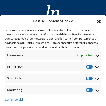
Gestisci Consenso Cookie
www.laletteraturaenoi.it
Per fornire le migliori esperienze, utilizziamo tecnologie come i cookie per
fondato da Romano Luperini
memorizzare e/o accedere alle informazioni del dispositivo. Il consenso a
queste tecnologie ci permetterà di elaborare dati come il comportamento di
Questo blog non rappresenta una testata giornalistica in
navigazione o ID unici su questo sito. Non acconsentire o ritirare il consenso
può influire negativamente su alcune caratteristiche e funzioni.
quanto viene aggiornato senza alcuna periodicità. Non può
pertanto considerarsi un prodotto editoriale ai sensi della
Funzionale
Sempre attivo
legge n° 62 del 7.03.2001. L'autore non è responsabile per
quanto pubblicato dai lettori nei commenti ad ogni post.
Preferenze
Prefere
Powered by:
Statistiche
Statisti
Palumbo Editore Divisione Digitale
http://www.palumboeditore.it
Marketing
Marketi
email:
letteraturaenoi.redazione@gmail.com
Gestisci servizi
Responsabile web: Vincenzo Patricolo
Grafica e web:
Salvatore Leto