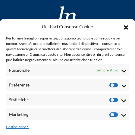
Gestisci Consenso Cookie
www.laletteraturaenoi.it
Per fornire le migliori esperienze, utilizziamo tecnologie come i cookie per
fondato da Romano Luperini
memorizzare e/o accedere alle informazioni del dispositivo. Il consenso a
queste tecnologie ci permetterà di elaborare dati come il comportamento di
Questo blog non rappresenta una testata giornalistica in
navigazione o ID unici su questo sito. Non acconsentire o ritirare il consenso
può influire negativamente su alcune caratteristiche e funzioni.
quanto viene aggiornato senza alcuna periodicità. Non può
pertanto considerarsi un prodotto editoriale ai sensi della
Funzionale
Sempre attivo
legge n° 62 del 7.03.2001. L'autore non è responsabile per
quanto pubblicato dai lettori nei commenti ad ogni post.
Preferenze
Prefere
Powered by:
Statistiche
Statisti
Palumbo Editore Divisione Digitale
http://www.palumboeditore.it
Marketing
Marketi
email:
letteraturaenoi.redazione@gmail.com
Gestisci servizi
Responsabile web: Vincenzo Patricolo
Grafica e web:
Salvatore Leto