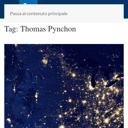
laletteraturaenoi.it
fondato da Romano Luperini
Passa al contenuto principale
Tag:
Thomas Pynchon