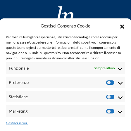
Gestisci Consenso Cookie
www.laletteraturaenoi.it
Per fornire le migliori esperienze, utilizziamo tecnologie come i cookie per
fondato da Romano Luperini
memorizzare e/o accedere alle informazioni del dispositivo. Il consenso a
queste tecnologie ci permetterà di elaborare dati come il comportamento di
Questo blog non rappresenta una testata giornalistica in
navigazione o ID unici su questo sito. Non acconsentire o ritirare il consenso
può influire negativamente su alcune caratteristiche e funzioni.
quanto viene aggiornato senza alcuna periodicità. Non può
pertanto considerarsi un prodotto editoriale ai sensi della
Funzionale
Sempre attivo
legge n° 62 del 7.03.2001. L'autore non è responsabile per
quanto pubblicato dai lettori nei commenti ad ogni post.
Preferenze
Prefere
Powered by:
Statistiche
Statisti
Palumbo Editore Divisione Digitale
http://www.palumboeditore.it
Marketing
Marketi
email:
letteraturaenoi.redazione@gmail.com
Gestisci servizi
Responsabile web: Vincenzo Patricolo
Grafica e web:
Salvatore Leto