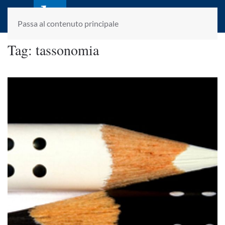
laletteraturaenoi.it
fondato da Romano Luperini
Passa al contenuto principale
Tag:
tassonomia