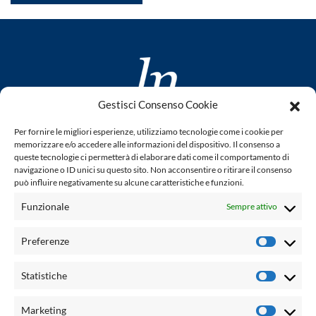
Gestisci Consenso Cookie
www.laletteraturaenoi.it
Per fornire le migliori esperienze, utilizziamo tecnologie come i cookie per
fondato da Romano Luperini
memorizzare e/o accedere alle informazioni del dispositivo. Il consenso a
queste tecnologie ci permetterà di elaborare dati come il comportamento di
Questo blog non rappresenta una testata giornalistica in
navigazione o ID unici su questo sito. Non acconsentire o ritirare il consenso
può influire negativamente su alcune caratteristiche e funzioni.
quanto viene aggiornato senza alcuna periodicità. Non può
pertanto considerarsi un prodotto editoriale ai sensi della
Funzionale
Sempre attivo
legge n° 62 del 7.03.2001. L'autore non è responsabile per
quanto pubblicato dai lettori nei commenti ad ogni post.
Preferenze
Prefere
Powered by:
Statistiche
Statisti
Palumbo Editore Divisione Digitale
http://www.palumboeditore.it
Marketing