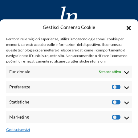
Gestisci Consenso Cookie
www.laletteraturaenoi.it
Per fornire le migliori esperienze, utilizziamo tecnologie come i cookie per
fondato da Romano Luperini
memorizzare e/o accedere alle informazioni del dispositivo. Il consenso a
queste tecnologie ci permetterà di elaborare dati come il comportamento di
Questo blog non rappresenta una testata giornalistica in
navigazione o ID unici su questo sito. Non acconsentire o ritirare il consenso
può influire negativamente su alcune caratteristiche e funzioni.
quanto viene aggiornato senza alcuna periodicità. Non può
pertanto considerarsi un prodotto editoriale ai sensi della
Funzionale
Sempre attivo
legge n° 62 del 7.03.2001. L'autore non è responsabile per
quanto pubblicato dai lettori nei commenti ad ogni post.
Preferenze
Prefere
Powered by:
Statistiche
Statisti
Palumbo Editore Divisione Digitale
http://www.palumboeditore.it
Marketing
Marketi
email:
letteraturaenoi.redazione@gmail.com
Gestisci servizi
Responsabile web: Vincenzo Patricolo
Grafica e web:
Salvatore Leto