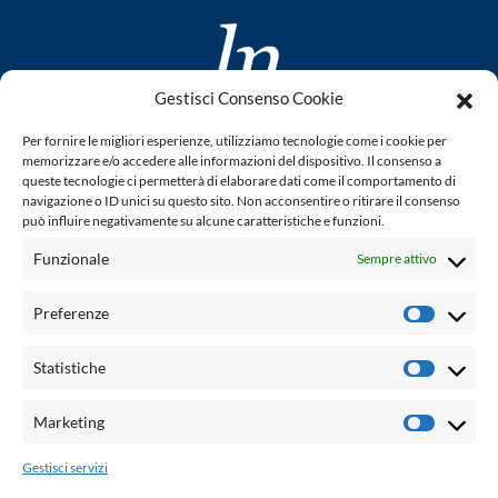
Gestisci Consenso Cookie
www.laletteraturaenoi.it
Per fornire le migliori esperienze, utilizziamo tecnologie come i cookie per
fondato da Romano Luperini
memorizzare e/o accedere alle informazioni del dispositivo. Il consenso a
queste tecnologie ci permetterà di elaborare dati come il comportamento di
Questo blog non rappresenta una testata giornalistica in
navigazione o ID unici su questo sito. Non acconsentire o ritirare il consenso
può influire negativamente su alcune caratteristiche e funzioni.
quanto viene aggiornato senza alcuna periodicità. Non può
pertanto considerarsi un prodotto editoriale ai sensi della
Funzionale
Sempre attivo
legge n° 62 del 7.03.2001. L'autore non è responsabile per
quanto pubblicato dai lettori nei commenti ad ogni post.
Preferenze
Prefere
Powered by:
Statistiche
Statisti
Palumbo Editore Divisione Digitale
http://www.palumboeditore.it
Marketing
Marketi
email:
letteraturaenoi.redazione@gmail.com
Gestisci servizi
Responsabile web: Vincenzo Patricolo
Grafica e web:
Salvatore Leto