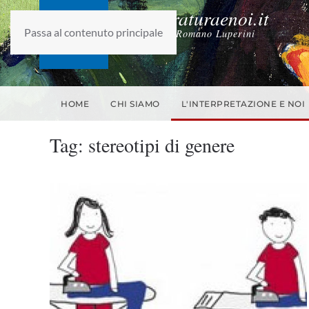
laletteraturaenoi.it
Passa al contenuto principale
fondato da Romano Luperini
HOME
CHI SIAMO
L'INTERPRETAZIONE E NOI
Tag:
stereotipi di genere