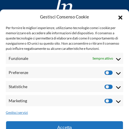
Gestisci Consenso Cookie
www.laletteraturaenoi.it
Per fornire le migliori esperienze, utilizziamo tecnologie come i cookie per
fondato da Romano Luperini
memorizzare e/o accedere alle informazioni del dispositivo. Il consenso a
queste tecnologie ci permetterà di elaborare dati come il comportamento di
Questo blog non rappresenta una testata giornalistica in
navigazione o ID unici su questo sito. Non acconsentire o ritirare il consenso
può influire negativamente su alcune caratteristiche e funzioni.
quanto viene aggiornato senza alcuna periodicità. Non può
pertanto considerarsi un prodotto editoriale ai sensi della
Funzionale
Sempre attivo
legge n° 62 del 7.03.2001. L'autore non è responsabile per
quanto pubblicato dai lettori nei commenti ad ogni post.
Preferenze
Prefere
Powered by:
Statistiche
Statisti
Palumbo Editore Divisione Digitale
http://www.palumboeditore.it
Marketing
Marketi
email:
letteraturaenoi.redazione@gmail.com
Gestisci servizi
Responsabile web: Vincenzo Patricolo
Grafica e web:
Salvatore Leto
Accetta