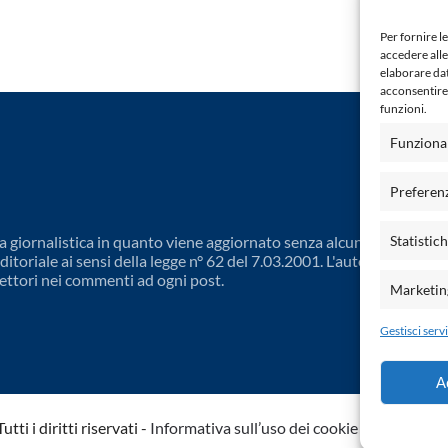
Per fornire l
accedere alle
elaborare da
acconsentire 
funzioni.
Funziona
Preferen
 giornalistica in quanto viene aggiornato senza alcuna periodicit
Statistic
toriale ai sensi della legge n° 62 del 7.03.2001. L'autore non è
ettori nei commenti ad ogni post.
Marketin
Gestisci servi
A
ti i diritti riservati -
Informativa sull’uso dei cookie
-
Dichiarazio