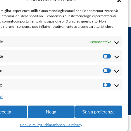
e migliori esperienze, utilizziamo tecnologie come i cookie per memorizzare e/o
 informazioni del dispositivo. Il consenso a queste tecnologie ci permetterà di
ti come il comportamento di navigazione o ID unici su questo sito. Non
o ritirare il consenso può influire negativamente su alcune caratteristiche e
le
Sempre attivo
Powered by:
ze
Preferenz
Palumbo Editore Divisione Digitale
http://www.palumboeditore.it
à. Non
he
email:
letteraturaenoi.redazione@gmail.com
Statistich
Responsabile web: Vincenzo Patricolo
g
Marketin
Grafica e web:
Salvatore Leto
zi
ccetta
Nega
Salva preferenze
ne di accessibilità
-
info@laletteraturaenoi.it
Cookie Policy
Dichiarazione sulla Privacy